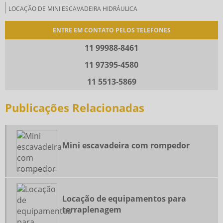
LOCAÇÃO DE MINI ESCAVADEIRA HIDRÁULICA
LOCAÇÃO DE MINI ESCAVADEIRA SP
ENTRE EM CONTATO PELOS TELEFONES
LOCAÇÃO DE ROLO COMPACTADOR
11 99988-8461
LOCAÇÃO DE ROLO COMPACTADOR SP
11 97395-4580
MINI CARREGADEIRA COM VASSOURA
11 5513-5869
MINI ESCAVADEIRA COM ROMPEDOR
Publicações Relacionadas
REMOÇÃO DE TERRA
REMOÇÃO DE TERRA E ENTULHO
REMOÇÃO DE TERRA PREÇO
Mini escavadeira com rompedor
RETIRADA DE ENTULHO
SERVIÇO DE REMOÇÃO DE ENTULHO
SERVIÇO DE REMOÇÃO DE TERRA
Locação de equipamentos para
SERVIÇOS DE DEMOLIÇÃO
terraplenagem
TERRAPLENAGEM E LOCAÇÃO DE MÁQUINAS