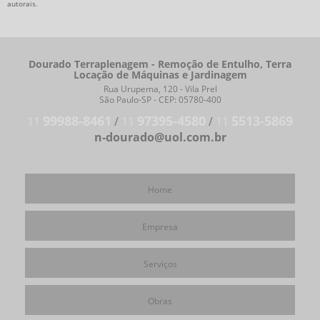
autorais
.
Dourado Terraplenagem - Remoção de Entulho, Terra
Locação de Máquinas e Jardinagem
Rua Urupema, 120 - Vila Prel
São Paulo-SP - CEP: 05780-400
99988-8461
97395-4580
5513-5869
11
/
11
/
11
n-dourado@uol.com.br
Home
Empresa
Serviços
Obras