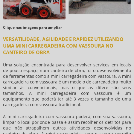
Clique nas imagens para ampliar
VERSATILIDADE, AGILIDADE E RAPIDEZ UTILIZANDO
UMA MINI CARREGADEIRA COM VASSOURA NO
CANTEIRO DE OBRA
Uma solução encontrada para desenvolver serviços em locais
de pouco espaço, num canteiro de obra, foi o desenvolvimento
de ferramentas como a
mini carregadeira com vassoura
. A
mini
carregadeira com vassoura
é um modelo de carregadeira muito
similar às convencionais, mas o que as difere são seus
tamanhos. A
mini carregadeira com vassoura
é um
equipamento que poderá ter até 3 vezes o tamanho de uma
carregadeira com vassoura tradicional.
A
mini carregadeira com vassoura
poderá, com sua vassoura,
limpar o local por onde passa e assim recolher os detritos para
que não atrapalhem outras atividades desenvolvidas no
canteiro de obra. A
mini carregadeira com vassoura
permite