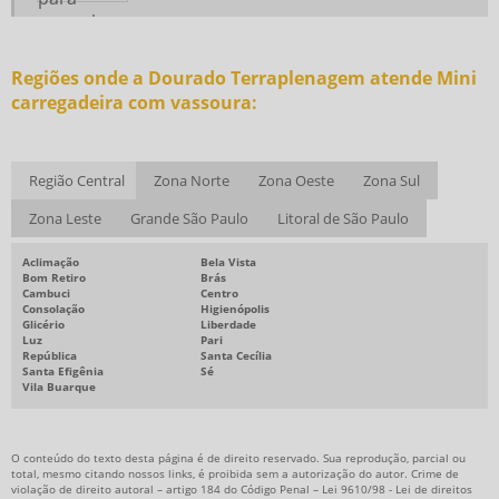
Regiões onde a Dourado Terraplenagem atende Mini
carregadeira com vassoura:
Região Central
Zona Norte
Zona Oeste
Zona Sul
Zona Leste
Grande São Paulo
Litoral de São Paulo
Aclimação
Bela Vista
Bom Retiro
Brás
Cambuci
Centro
Consolação
Higienópolis
Glicério
Liberdade
Luz
Pari
República
Santa Cecília
Santa Efigênia
Sé
Vila Buarque
O conteúdo do texto desta página é de direito reservado. Sua reprodução, parcial ou
total, mesmo citando nossos links, é proibida sem a autorização do autor. Crime de
violação de direito autoral – artigo 184 do Código Penal –
Lei 9610/98 - Lei de direitos